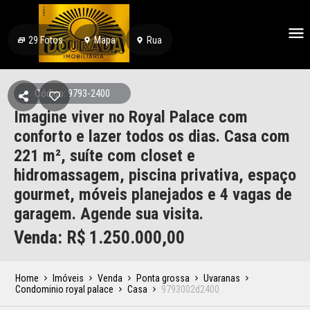
29
Fotos
Mapa
Rua
Código: 9793-2400
Imagine viver no Royal Palace com
conforto e lazer todos os dias. Casa com
221 m², suíte com closet e
hidromassagem, piscina privativa, espaço
gourmet, móveis planejados e 4 vagas de
garagem. Agende sua visita.
Venda: R$
1.250.000,00
Home
Imóveis
Venda
Ponta grossa
Uvaranas
Condominio royal palace
Casa
9793002d2400