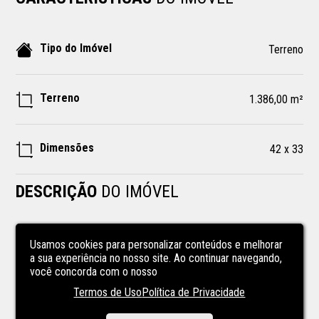
Tipo do Imóvel
Terreno
Terreno
1.386,00 m²
Dimensões
42 x 33
DESCRIÇÃO
DO IMÓVEL
Ótimo terreno plano medindo 42 mts de frente, 33 mts 
Usamos cookies para personalizar conteúdos e melhorar
ambos os lados e fundos 42 mts perfazendo  total 
a sua experiência no nosso site. Ao continuar navegando,
1.386,00 m², topografia plana,sito  RUA CONSELHEIRO 
você concorda com o nosso
CANDIDO DE OLIVEIRA. Cód: 10034-2400.

Termos de Uso
Política de Privacidade
DETALHES: 
