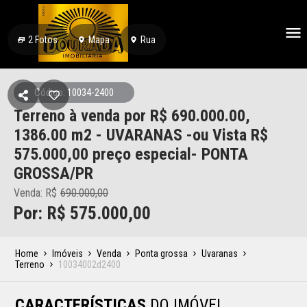
2
Fotos
Mapa
Rua
Código: 10034-2400
Terreno à venda por R$ 690.000.00,
1386.00 m2 - UVARANAS -ou Vista R$
575.000,00 preço especial- PONTA
GROSSA/PR
Venda: R$
690.000,00
Por: R$ 575.000,00
Home
Imóveis
Venda
Ponta grossa
Uvaranas
Terreno
10034002d2400
CARACTERÍSTICAS
DO IMÓVEL