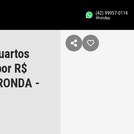
(42) 99957-0114
WhatsApp
uartos
por R$
 RONDA -