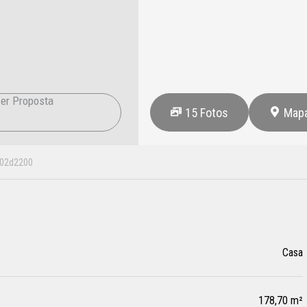
er Proposta
15
Fotos
Map
02d2200
Casa
178,70 m²