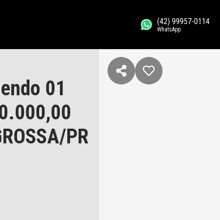
(42) 99957-0114
WhatsApp
sendo 01
00.000,00
GROSSA/PR