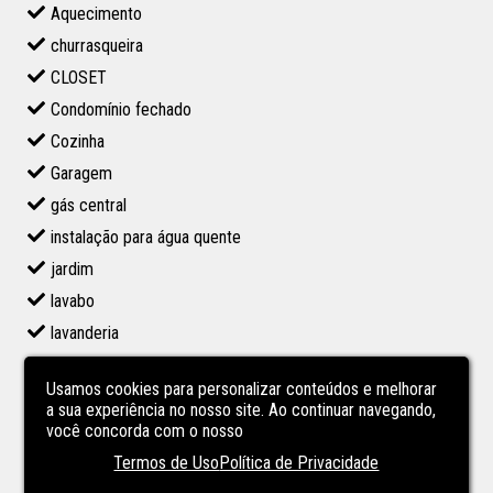
Aquecimento
churrasqueira
CLOSET
Condomínio fechado
Cozinha
Garagem
gás central
instalação para água quente
jardim
lavabo
lavanderia
living 2 ambientes
Usamos cookies para personalizar conteúdos e melhorar
Piscina
a sua experiência no nosso site. Ao continuar navegando,
piscina no condominio
você concorda com o nosso
porcelanato
Termos de Uso
Política de Privacidade
PORTARIA 24 HS