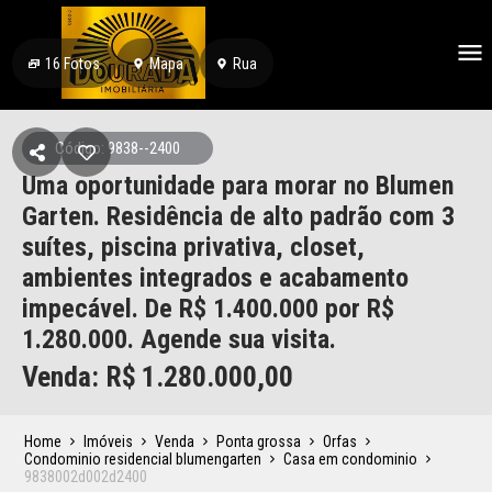
16
Fotos
Mapa
Rua
Código: 9838--2400
Uma oportunidade para morar no Blumen
Garten. Residência de alto padrão com 3
suítes, piscina privativa, closet,
ambientes integrados e acabamento
impecável. De R$ 1.400.000 por R$
1.280.000. Agende sua visita.
Venda: R$
1.280.000,00
Home
Imóveis
Venda
Ponta grossa
Orfas
Condominio residencial blumengarten
Casa em condominio
9838002d002d2400