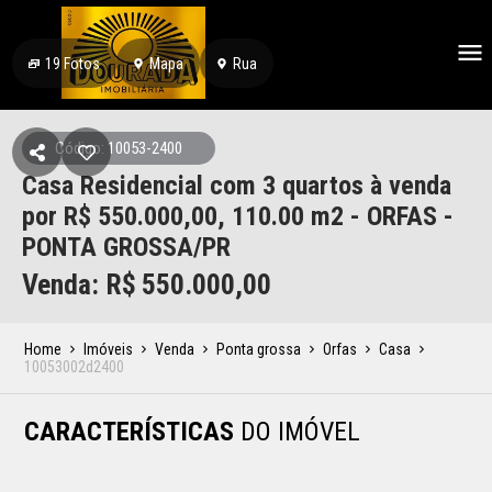
19
Fotos
Mapa
Rua
Código: 10053-2400
Casa Residencial com 3 quartos à venda
por R$ 550.000,00, 110.00 m2 - ORFAS -
PONTA GROSSA/PR
Venda: R$
550.000,00
Home
Imóveis
Venda
Ponta grossa
Orfas
Casa
10053002d2400
CARACTERÍSTICAS
DO IMÓVEL