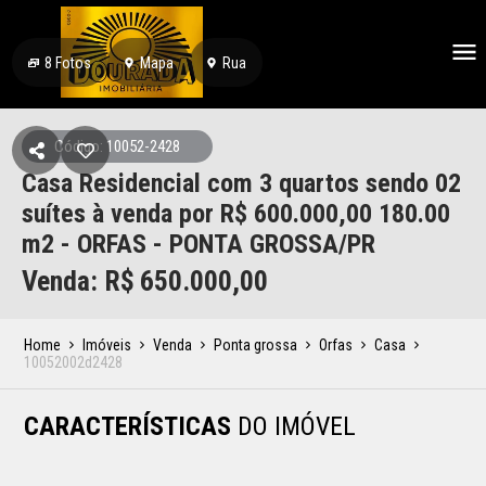
8
Fotos
Mapa
Rua
Código: 10052-2428
Casa Residencial com 3 quartos sendo 02
suítes à venda por R$ 600.000,00 180.00
m2 - ORFAS - PONTA GROSSA/PR
Venda: R$
650.000,00
Home
Imóveis
Venda
Ponta grossa
Orfas
Casa
10052002d2428
CARACTERÍSTICAS
DO IMÓVEL