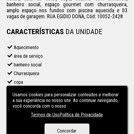
banheiro social, espaço gourmet com churrasqueira, 
amplo espaço nos fundos com piscina aquecida e 03 
vagas de garagem. RUA EGIDIO DONA, Cód: 10052-2428
CARACTERÍSTICAS
DA UNIDADE
Aquecimento
área de serviço
banheiro social
Churrasqueira
copa
Cozinha
Usamos cookies para personalizar conteúdos e melhorar
Espaço Gourmet
a sua experiência no nosso site. Ao continuar navegando,
você concorda com o nosso
Garagem
Termos de Uso
Política de Privacidade
lavanderia
Piscina
Concordar