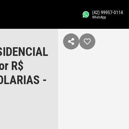
(42) 99957-0114
WhatsApp
SIDENCIAL
or R$
OLARIAS -