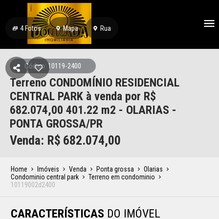
4
Fotos
Mapa
Rua
Código: 10119-2400
Terreno CONDOMÍNIO RESIDENCIAL
CENTRAL PARK à venda por R$
682.074,00 401.22 m2 - OLARIAS -
PONTA GROSSA/PR
Venda: R$
682.074,00
Home
Imóveis
Venda
Ponta grossa
Olarias
Condominio central park
Terreno em condominio
10119002d2400
CARACTERÍSTICAS
DO IMÓVEL