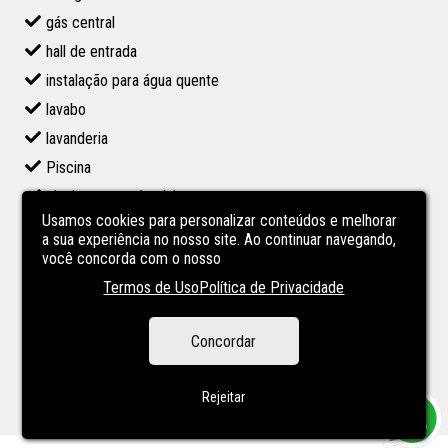
gás central
hall de entrada
instalação para água quente
lavabo
lavanderia
Piscina
piscina no condominio
Usamos cookies para personalizar conteúdos e melhorar
piso frio
a sua experiência no nosso site. Ao continuar navegando,
porcelanato
você concorda com o nosso
PORTARIA 24 HS
Termos de Uso
Política de Privacidade
sala de estar
Concordar
sala de jantar
Salão de Festas
Rejeitar