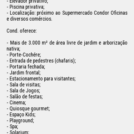
- Elevador privativo;

- Piscina privativa;

- Localização: próximo ao Supermercado Condor Oficinas 
e diversos comércios.

Cond. oferece:

- Mais de 3.000 m² de área livre de jardim e arborização 
nativa;

- Porte-Cochére;

- Entrada de pedestres (chafaris);

- Portaria fechada;

- Jardim frontal;

- Estacionamento para visitantes;

- Sala de visitas;

- Sala de Jogos;

- Salão de festas;

- Cinema;

- Quiosque gourmet;

- Espaço Kids;

- Playground;

- Spa;

- Solarium;
