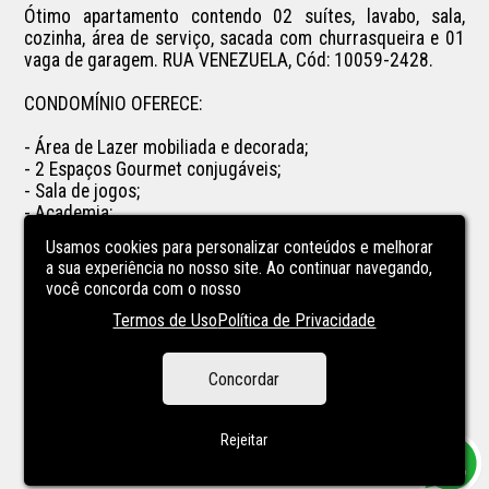
Ótimo apartamento contendo 02 suítes, lavabo, sala, 
cozinha, área de serviço, sacada com churrasqueira e 01 
vaga de garagem. RUA VENEZUELA, Cód: 10059-2428.

CONDOMÍNIO OFERECE:

- Área de Lazer mobiliada e decorada;

- 2 Espaços Gourmet conjugáveis;

- Sala de jogos;

- Academia;

- Sauna;

Usamos cookies para personalizar conteúdos e melhorar
- Espaço Kids;

a sua experiência no nosso site. Ao continuar navegando,
- Piscina coberta e aquecida com teto retrátil;

você concorda com o nosso
- Piscina externa;

Termos de Uso
Política de Privacidade
- Gazebo com lareira;

- Pista de corrida;

- Portaria 12 horas;

Concordar
- 02 Elevadores;

- Aquecimento a gás.
Rejeitar