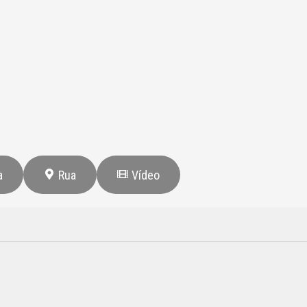
a
Rua
Vídeo