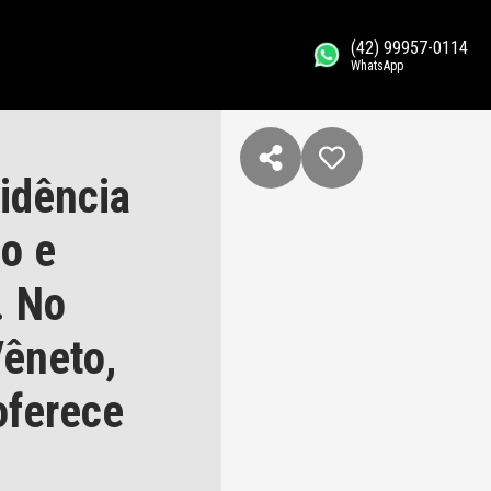
(42) 99957-0114
WhatsApp
idência
ão e
. No
êneto,
oferece