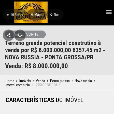
10
Fotos
Mapa
Rua
Código: 7758--16
Terreno grande potencial construtivo à
venda por R$ 8.000.000,00 6357.45 m2 -
NOVA RUSSIA - PONTA GROSSA/PR
Venda: R$
8.000.000,00
Home
Imóveis
Venda
Ponta grossa
Nova russia
Imovel comercial
7758002d002d16
CARACTERÍSTICAS
DO IMÓVEL