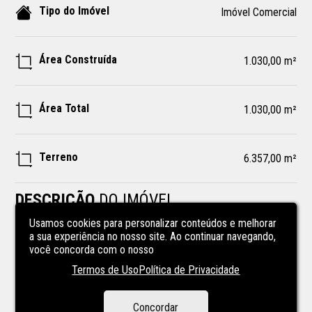
Tipo do Imóvel
Imóvel Comercial
Área Construída
1.030,00 m²
Área Total
1.030,00 m²
Terreno
6.357,00 m²
DESCRIÇÃO
DO IMÓVEL
Usamos cookies para personalizar conteúdos e melhorar
a sua experiência no nosso site. Ao continuar navegando,
Excelente terreno com potencial construtivo, localizado 
você concorda com o nosso
na Rua Francisco Otaviano e Rua Bento Ribeiro, com 
Termos de Uso
Política de Privacidade
frente para 04 ruas, medindo aprox 6.357,45m². Existindo 
02 barracões com aprox 1.030,00m² de área construída. 
Detalhes: campo de futebol com iluminação, lado de 
Concordar