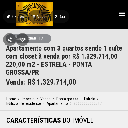
9
Fotos
Mapa
Rua
Código: 8060--17
Apartamento com 3 quartos sendo 1 suíte
com closet à venda por R$ 1.329.714,00
220,00 m2 - ESTRELA - PONTA
GROSSA/PR
Venda: R$
1.329.714,00
Home
Imóveis
Venda
Ponta grossa
Estrela
Edificio life residence
Apartamento
8060002d002d17
CARACTERÍSTICAS
DO IMÓVEL