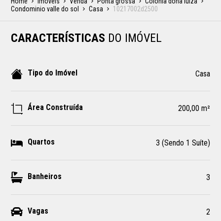
Home
Imóveis
Venda
Ponta grossa
Colonia dona luiza
Condominio valle do sol
Casa
10217002d2500
CARACTERÍSTICAS
DO IMÓVEL
Tipo do Imóvel
Casa
Área Construída
200,00 m²
Quartos
3 (Sendo 1 Suíte)
Banheiros
3
Vagas
2