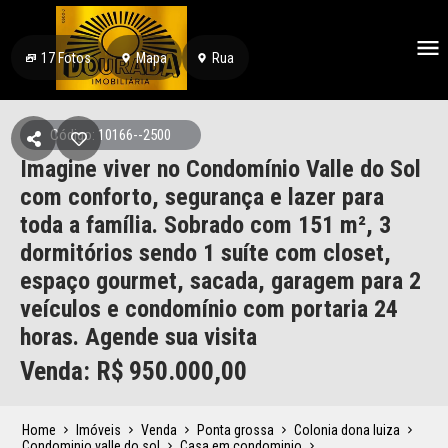
17
Fotos
Mapa
Rua
Código: 10166--2500
Imagine viver no Condomínio Valle do Sol
com conforto, segurança e lazer para
toda a família. Sobrado com 151 m², 3
dormitórios sendo 1 suíte com closet,
espaço gourmet, sacada, garagem para 2
veículos e condomínio com portaria 24
horas. Agende sua visita
Venda: R$
950.000,00
Home
Imóveis
Venda
Ponta grossa
Colonia dona luiza
Condominio valle do sol
Casa em condominio