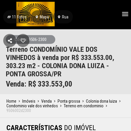
11
Fotos
Mapa
Rua
Código: 9506-2300
Terreno CONDOMÍNIO VALE DOS
VINHEDOS à venda por R$ 333.553.00,
303.23 m2 - COLONIA DONA LUIZA -
PONTA GROSSA/PR
Venda: R$
333.553,00
Home
Imóveis
Venda
Ponta grossa
Colonia dona luiza
Condominio vale dos vinhedos
Terreno em condominio
9506002d2300
CARACTERÍSTICAS
DO IMÓVEL