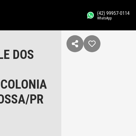
(42) 99957-0114
WhatsApp
LE DOS
$
- COLONIA
ROSSA/PR