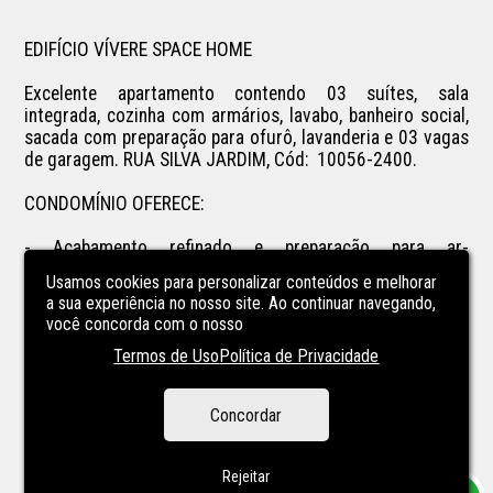
EDIFÍCIO VÍVERE SPACE HOME

Excelente apartamento contendo 03 suítes, sala 
integrada, cozinha com armários, lavabo, banheiro social,  
sacada com preparação para ofurô, lavanderia e 03 vagas 
de garagem. RUA SILVA JARDIM, Cód:  10056-2400.

CONDOMÍNIO OFERECE:

- Acabamento refinado e preparação para ar-
condicionado;

Usamos cookies para personalizar conteúdos e melhorar
- Reaproveitamento da água da chuva;

a sua experiência no nosso site. Ao continuar navegando,
- Piscinas Adulto e Infantil aquecidas;

você concorda com o nosso
- Quiosque Gourmet;

Termos de Uso
Política de Privacidade
- Salão de Festas;

- Mini campo de Golf;

- Pista de caminhada;

Concordar
- Baby Place, Pet Place e Game Place;

- Espaço Zen.
Rejeitar