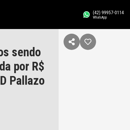
(42) 99957-0114
WhatsApp
os sendo
da por R$
D Pallazo