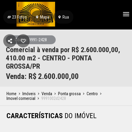
23
Fotos
Mapa
Rua
Código: 9991-2428
Comercial à venda por R$ 2.600.000,00,
410.00 m2 - CENTRO - PONTA
GROSSA/PR
Venda: R$
2.600.000,00
Home
Imóveis
Venda
Ponta grossa
Centro
Imovel comercial
9991002d2428
CARACTERÍSTICAS
DO IMÓVEL