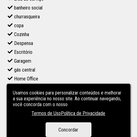
banheiro social
churrasqueira
copa
Cozinha
Despensa
Escritório
Garagem
gás central
Home Office
lavabo
Usamos cookies para personalizar conteúdos e melhorar
lavanderia
a sua experiência no nosso site. Ao continuar navegando,
você concorda com o nosso
living 2 ambientes
Termos de Uso
Política de Privacidade
piso frio
Sacada
Concordar
sala de estar