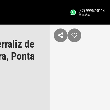
(42) 99957-0114
WhatsApp
rraliz de
a, Ponta