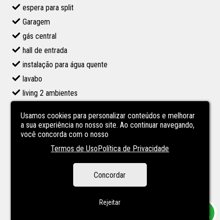
espera para split
Garagem
gás central
hall de entrada
instalação para água quente
lavabo
living 2 ambientes
piscina no condominio
Usamos cookies para personalizar conteúdos e melhorar
PORTARIA 24 HS
a sua experiência no nosso site. Ao continuar navegando,
você concorda com o nosso
Sacada
Termos de Uso
Política de Privacidade
sala de estar
sala de jantar
Concordar
Salão de Festas
Salão de Jogos Adulto
Rejeitar