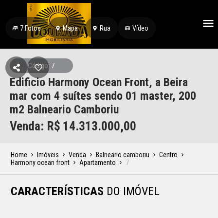
7
Fotos
Mapa
Rua
Vídeo
Código: 7
Edificio Harmony Ocean Front, a Beira
mar com 4 suítes sendo 01 master, 200
m2 Balneario Camboriu
Venda: R$
14.313.000,00
Home
Imóveis
Venda
Balneario camboriu
Centro
Harmony ocean front
Apartamento
7
CARACTERÍSTICAS
DO IMÓVEL