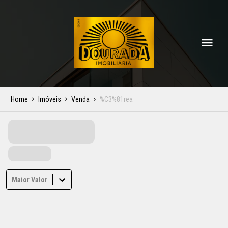
Home
Imóveis
Venda
%C3%81rea
Maior Valor